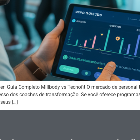
r: Guia Completo Millbody vs Tecnofit O mercado de personal t
sso dos coaches de transformação. Se você oferece programas 
seus […]