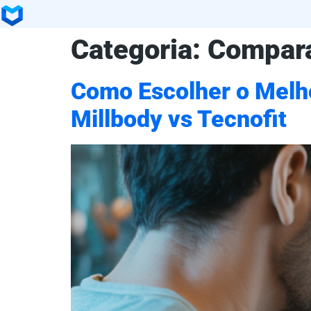
Categoria:
Compara
Como Escolher o Melho
Millbody vs Tecnofit