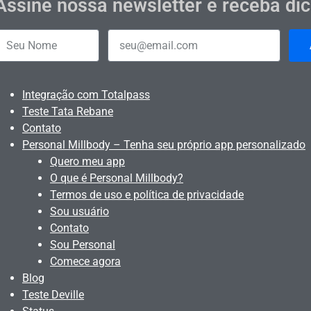
Assine nossa newsletter e receba di
Integração com Totalpass
Teste Tata Rebane
Contato
Personal Millbody – Tenha seu próprio app personalizado
Quero meu app
O que é Personal Millbody?
Termos de uso e política de privacidade
Sou usuário
Contato
Sou Personal
Comece agora
Blog
Teste Deville