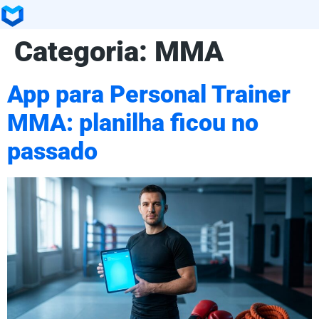
Categoria:
MMA
App para Personal Trainer
MMA: planilha ficou no
passado