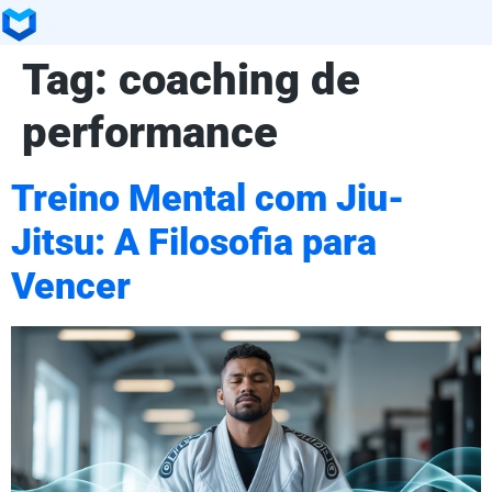
Tag:
coaching de
performance
Treino Mental com Jiu-
Jitsu: A Filosofia para
Vencer