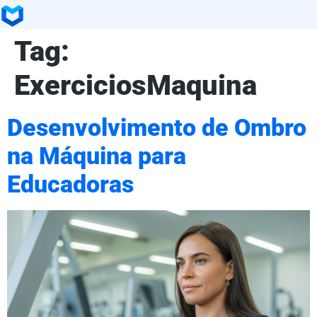
Tag:
ExerciciosMaquina
Desenvolvimento de Ombro
na Máquina para
Educadoras