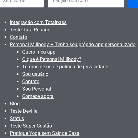
Integração com Totalpass
Teste Tata Rebane
Contato
Personal Millbody – Tenha seu próprio app personalizado
Quero meu app
O que é Personal Millbody?
Termos de uso e política de privacidade
Sou usuário
Contato
Sou Personal
Comece agora
Blog
Teste Deville
Status
Teste Super Cristão
Pratique Yoga sem Sair de Casa