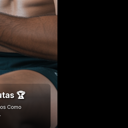
utas 🏆
ados Como
…