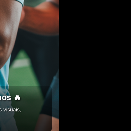
nos 🔥
 visuais,