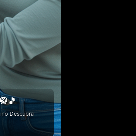
🥋🎵
sino Descubra