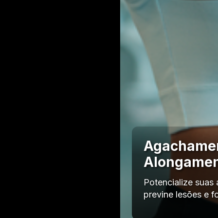
Agachament
Alongame
Potencialize suas
previne lesões e 