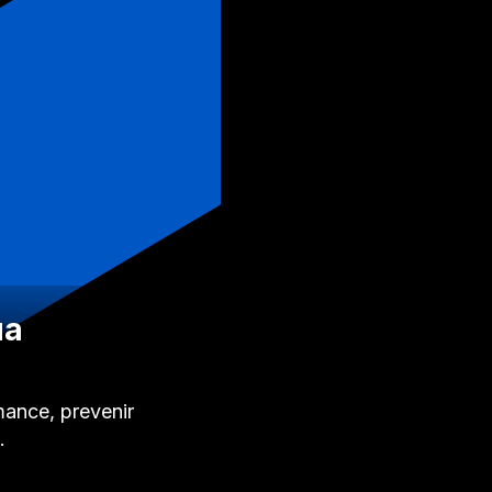
ua
ance, prevenir
…