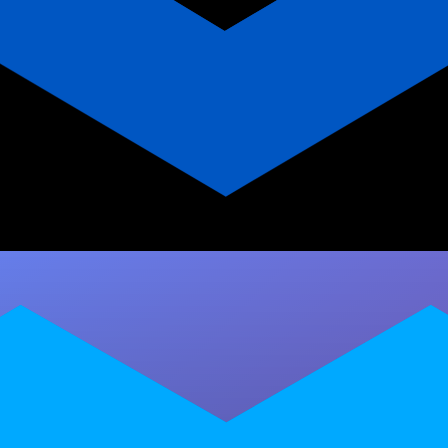
App para Personal Trainer HIIT
| Personal Millbody
Descubra como um app próprio para personal
trainer HIIT com cronômetro, batimento
cardíaco e calendário pode transformar seus
treinos e…