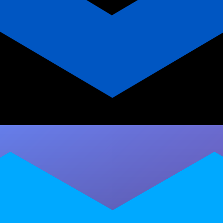
App para Personal Trainer vs
Planilha: Qual o Melhor para
Yoga?
Descubra por que um app para personal
trainer é infinitamente superior a planilhas de
treino. Veja como o Personal Millbody…