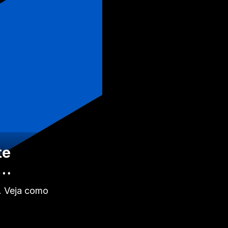
te
h…
o. Veja como