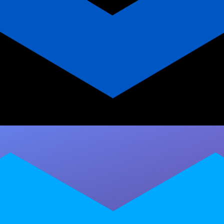
App vs Planilha de Treinos
para Personal Trainer de
Calistenia
Planilha ou app para personal trainer de
calistenia? Descubra como o Personal
Millbody ajuda você a registrar progressões
em vídeo,…