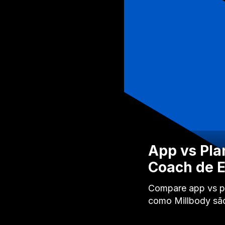
App vs Pla
Coach de 
Compare app vs pl
como Millbody são