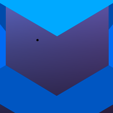
práticas, como montar uma rotina
personalizada e ferramentas para
potencializar…