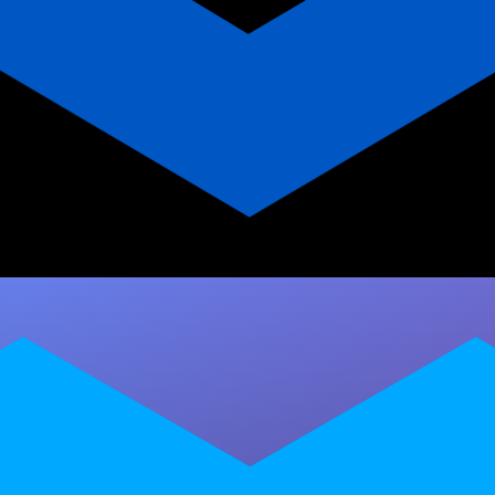
Coach de Performance
Cognitiva: Mente e
Movimento no Treino
Descubra o que é um coach de performance
cognitiva, como unir treino físico e mental, e
por que essa especialização…