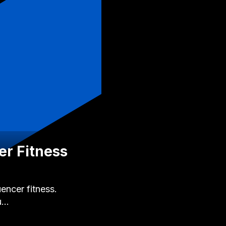
r Fitness
encer fitness.
eu…