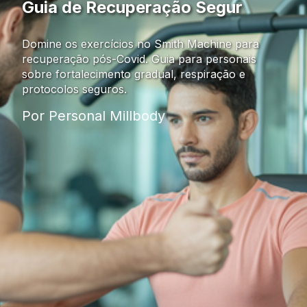
Guia de Recuperação Segur
Domine os exercícios no Smith Machine para
recuperação pós-Covid. Guia para personais
sobre fortalecimento gradual, respiração e
protocolos seguros.
Por Personal Millbody