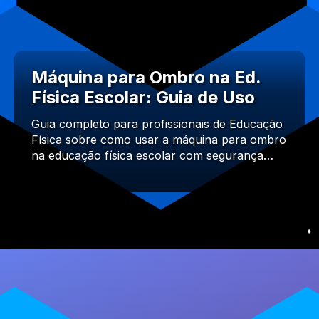
Máquina para Ombro na Ed.
Física Escolar: Guia de Uso
Guia completo para profissionais de Educação
Física sobre como usar a máquina para ombro
na educação física escolar com segurança…