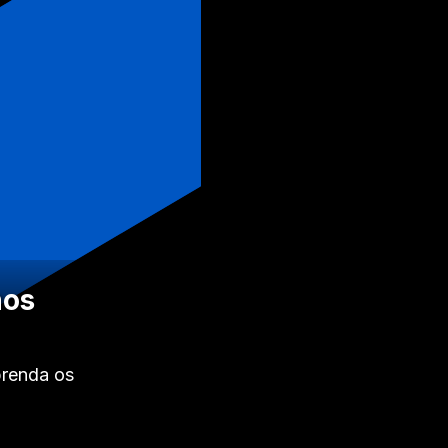
nos
prenda os