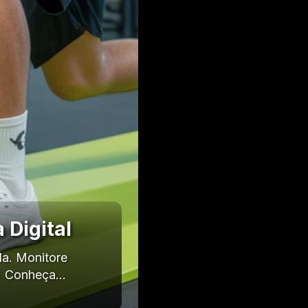
 Digital
da. Monitore
l. Conheça…