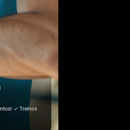
m
ntos! ✓ Treinos