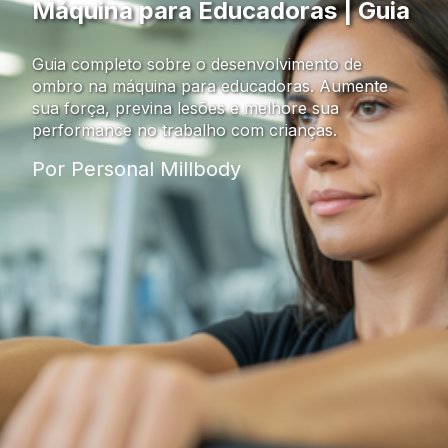
Máquina para Educadoras | Guia
Guia completo sobre o desenvolvimento de
ombro na máquina para educadoras. Aumente
sua força, previna lesões e melhore sua
performance no trabalho com crianças.
Por Personal Millbody