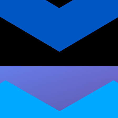
Ginástica Laboral: Guia
Completo para Treinadoras
Corporativas
Descubra tudo sobre ginástica laboral: termos
técnicos, benefícios, rotinas rápidas de pausa
ativa e como a Plataforma Personal Millbody
pode…