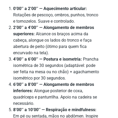
0’00’’ a 2’00’’ — Aquecimento articular:
Rotações de pescoço, ombros, punhos, tronco
e tornozelos. Suave e controlado.
2’00’’ a 4’00’’ — Alongamento de membros
superiores:
Alcance os braços acima da
cabeça, alongue os lados do tronco e faça
abertura de peito (ótimo para quem fica
encurvado na tela).
4’00’’ a 6’00’’ — Postura e isometria:
Prancha
isométrica de 30 segundos (adaptável: pode
ser feita na mesa ou no chão) + agachamento
isométrico por 30 segundos.
6’00’’ a 8’00’’ — Alongamento de membros
inferiores:
Alongue posterior de coxa,
quadríceps e panturrilha. Apoio na cadeira se
necessário.
8’00’’ a 10’00’’ — Respiração e mindfulness:
Em pé ou sentada, mãos no abdômen. Inspire