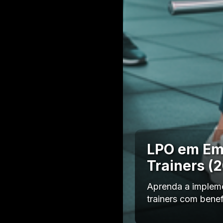
LPO em Emp
Trainers (
Aprenda a impleme
trainers com bene