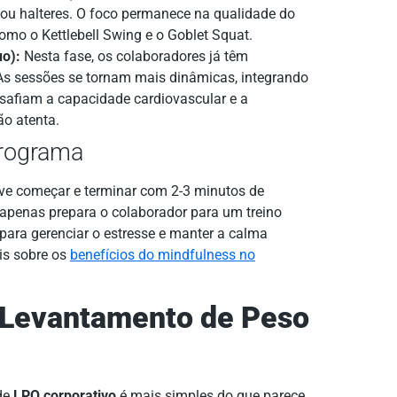
 ou halteres. O foco permanece na qualidade do
omo o Kettlebell Swing e o Goblet Squat.
uo):
Nesta fase, os colaboradores já têm
s sessões se tornam mais dinâmicas, integrando
esafiam a capacidade cardiovascular e a
ão atenta.
Programa
eve começar e terminar com 2-3 minutos de
o apenas prepara o colaborador para um treino
ara gerenciar o estresse e manter a calma
is sobre os
benefícios do mindfulness no
Levantamento de Peso
 de
LPO corporativo
é mais simples do que parece.