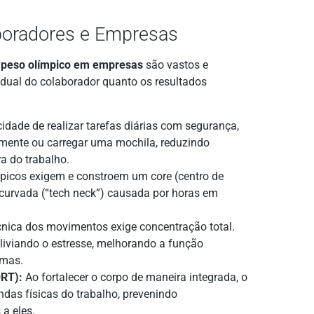
aboradores e Empresas
 peso olímpico em empresas
são vastos e
idual do colaborador quanto os resultados
dade de realizar tarefas diárias com segurança,
amente ou carregar uma mochila, reduzindo
ra do trabalho.
icos exigem e constroem um core (centro de
a curvada (“tech neck”) causada por horas em
nica dos movimentos exige concentração total.
aliviando o estresse, melhorando a função
emas.
RT):
Ao fortalecer o corpo de maneira integrada, o
das físicas do trabalho, prevenindo
a eles.