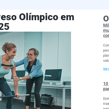
eso Olímpico em
O
25
Mil
mu
co
Com
per
pla
val
Ver 
10
pa
Dom
tra
per