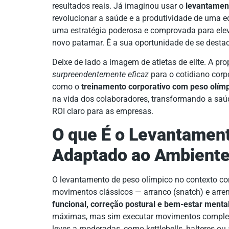
resultados reais. Já imaginou usar o
levantamen
revolucionar a saúde e a produtividade de uma 
uma estratégia poderosa e comprovada para elev
novo patamar. É a sua oportunidade de se dest
Deixe de lado a imagem de atletas de elite. A p
surpreendentemente eficaz
para o cotidiano corpo
como o
treinamento corporativo com peso olím
na vida dos colaboradores, transformando a saú
ROI claro para as empresas.
O que É o Levantamen
Adaptado ao Ambiente
O levantamento de peso olímpico no contexto co
movimentos clássicos — arranco (snatch) e arre
funcional, correção postural e bem-estar menta
máximas, mas sim executar movimentos complexo
leves a moderadas, como kettlebells, halteres ou