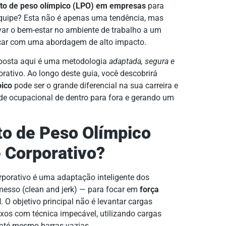
to de peso olímpico (LPO) em empresas
para
equipe? Esta não é apenas uma tendência, mas
ar o bem-estar no ambiente de trabalho a um
acar com uma abordagem de alto impacto.
roposta aqui é uma metodologia
adaptada, segura e
rativo. Ao longo deste guia, você descobrirá
pico
pode ser o grande diferencial na sua carreira e
de ocupacional de dentro para fora e gerando um
to de Peso Olímpico
 Corporativo?
rporativo é uma adaptação inteligente dos
messo (clean and jerk) — para focar em
força
l
. O objetivo principal não é levantar cargas
s com técnica impecável, utilizando cargas
 até mesmo barras vazias.