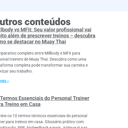
utros conteúdos
lbody vs MFit: Seu valor profissional vai
ito além de prescrever treinos – descubra
mo se destacar no Muay Thai
parativo completo entre Millbody e MFit para
sonal trainers de Muay Thai. Descubra como uma
taforma completa pode transformar sua carreira e
orizar seu trabalho.
mais »
 Termos Essenciais do Personal Trainer
ra Treino em Casa
ine os 10 termos técnicos essenciais do personal
iner para treinos em casa. Glossário prático com
iodização, RPE, biofeedback e mais. Aplique já nas