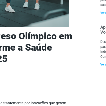
sua
Ver 
Ap
Vo
eso Olímpico em
Des
rme a Saúde
par
Ind
25
Com
Ver 
constantemente por inovações que gerem