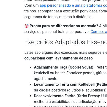
Com um
app personalizado e uma plataforma c
treinos, acompanhar a execução por vídeos, forne
segurança de todos, mesmo à distância.
Pronto para se diferenciar no mercado?
A Mil
serviço de personal trainer corporativo.
Comece ag
Exercícios Adaptados Essenci
Estes são alguns dos exercícios mais seguros e 
ocupacional com levantamento de peso
:
Agachamento Taça (Goblet Squat):
Perfeit
kettlebell ou halter. Fortalece pernas, glút
agachamento.
Levantamento Terra com Kettlebell (Kettleb
da cadeia posterior (glúteos e isquiotibiais
Desenvolvimento Estrito (Strict Press):
Util
melhora a estabilidade da articulação, mov