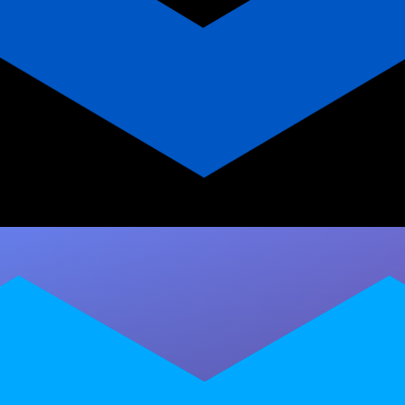
Millbody vs MFit: seu valor
como professor de dança
Comparativo Millbody vs MFit para professor
de danças latinas. Descubra como valorizar
seu trabalho com app personalizado, aulas ao
vivo…