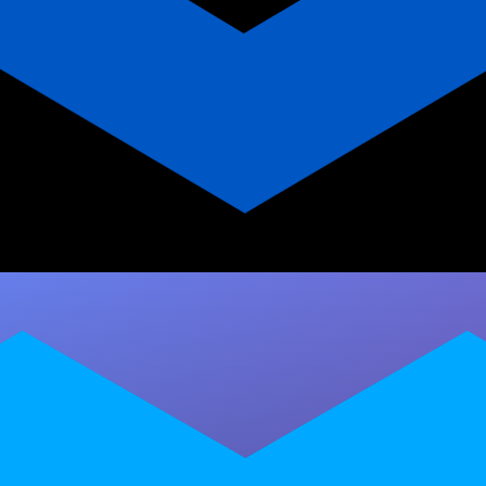
SEO On-Page: Estratégias e
Dicas para Otimizar seu Site
Descubra como o SEO On-Page pode
transformar seu site. Aprenda técnicas de
otimização, palavras-chave, links e mais para
ranquear no…