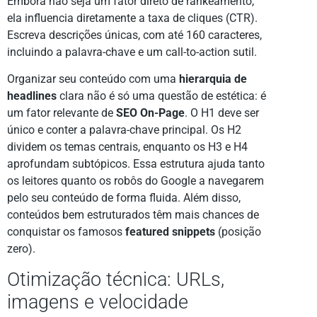
Embora não seja um fator direto de rankeamento,
ela influencia diretamente a taxa de cliques (CTR).
Escreva descrições únicas, com até 160 caracteres,
incluindo a palavra-chave e um call-to-action sutil.
Organizar seu conteúdo com uma
hierarquia de
headlines
clara não é só uma questão de estética: é
um fator relevante de
SEO On-Page
. O H1 deve ser
único e conter a palavra-chave principal. Os H2
dividem os temas centrais, enquanto os H3 e H4
aprofundam subtópicos. Essa estrutura ajuda tanto
os leitores quanto os robôs do Google a navegarem
pelo seu conteúdo de forma fluida. Além disso,
conteúdos bem estruturados têm mais chances de
conquistar os famosos
featured snippets
(posição
zero).
Otimização técnica: URLs,
imagens e velocidade