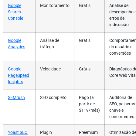
Google
Monitoramento
Grátis
Análise de
Search
desempenho 
Console
erros de
indexação
Google
Análise de
Grátis
Comportamen
Analytics
tráfego
do usuário e
conversões
Google
Velocidade
Grátis
Diagnóstico d
PageSpeed
Core Web Vita
Insights
SEMrush
SEO completo
Pago (a
Auditoria de
partir de
SEO, palavras
$119/mês)
chave e
concorrentes
Yoast SEO
Plugin
Freemium
Otimização d