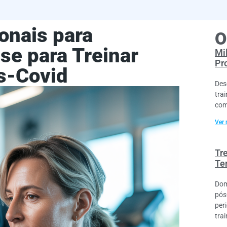
onais para
O
se para Treinar
Mi
Pr
s-Covid
Des
trai
com
Ver 
Tr
Te
Dom
pós
per
trai