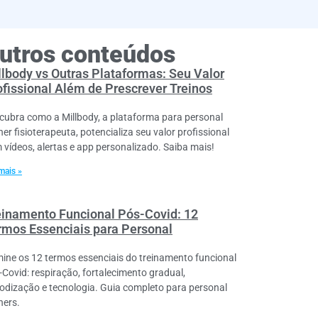
utros conteúdos
llbody vs Outras Plataformas: Seu Valor
ofissional Além de Prescrever Treinos
cubra como a Millbody, a plataforma para personal
ner fisioterapeuta, potencializa seu valor profissional
 vídeos, alertas e app personalizado. Saiba mais!
mais »
einamento Funcional Pós-Covid: 12
rmos Essenciais para Personal
ine os 12 termos essenciais do treinamento funcional
-Covid: respiração, fortalecimento gradual,
iodização e tecnologia. Guia completo para personal
ners.