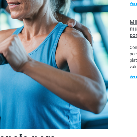
Ver 
Mil
mu
co
Com
per
pla
val
Ver 