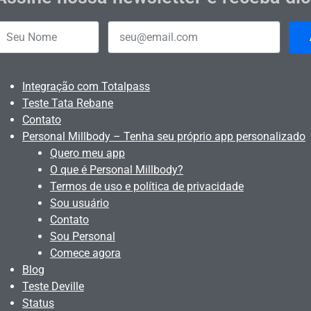
Integração com Totalpass
Teste Tata Rebane
Contato
Personal Millbody – Tenha seu próprio app personalizado
Quero meu app
O que é Personal Millbody?
Termos de uso e política de privacidade
Sou usuário
Contato
Sou Personal
Comece agora
Blog
Teste Deville
Status