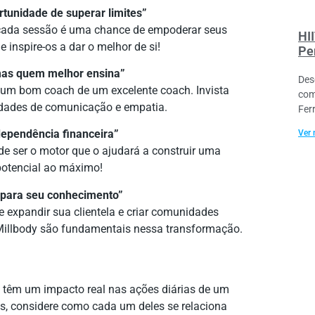
unidade de superar limites”
e cada sessão é uma chance de empoderar seus
HI
e inspire-os a dar o melhor de si!
Pe
mas quem melhor ensina”
Des
a um bom coach de um excelente coach. Invista
com
idades de comunicação e empatia.
Fer
dependência financeira”
Ver 
e ser o motor que o ajudará a construir uma
 potencial ao máximo!
o para seu conhecimento”
e expandir sua clientela e criar comunidades
Millbody são fundamentais nessa transformação.
s têm um impacto real nas ações diárias de um
ts, considere como cada um deles se relaciona