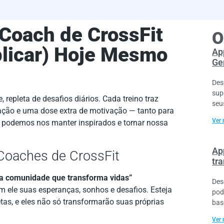
Coach de CrossFit
O
plicar) Hoje Mesmo
Ap
Ge
Des
sup
repleta de desafios diários. Cada treino traz
seu
ção e uma dose extra de motivação — tanto para
Ver 
 podemos nos manter inspirados e tornar nossa
Ap
 Coaches de CrossFit
tr
a comunidade que transforma vidas”
Des
om ele suas esperanças, sonhos e desafios. Esteja
pod
tas, e eles não só transformarão suas próprias
bas
Ver 