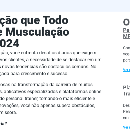
ação que Todo
O
de Musculação
Pe
MF
2024
Com
ção, você enfrenta desafios diários que exigem
veg
ovos clientes, a necessidade de se destacar em um
per
s novas tendências são obstáculos comuns. No
Ver 
rçada para crescimento e sucesso.
rosas na transformação da carreira de muitos
Pl
is, aplicativos especializados e plataformas online
Tr
o personal trainer, tornando-o mais eficiente e
inovações, você não apenas supera obstáculos,
Des
Per
omissora.
em 
ria?
Ver 