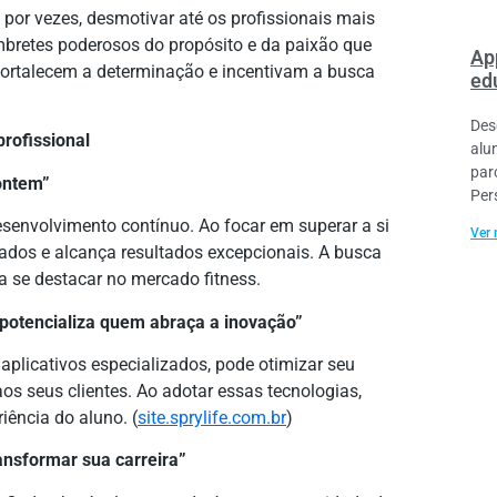
 por vezes, desmotivar até os profissionais mais
mbretes poderosos do propósito e da paixão que
Ap
fortalecem a determinação e incentivam a busca
ed
Des
rofissional
alu
par
ontem”
Per
esenvolvimento contínuo. Ao focar em superar a si
Ver 
ados e alcança resultados excepcionais. A busca
a se destacar no mercado fitness.
a potencializa quem abraça a inovação”
aplicativos especializados, pode otimizar seu
aos seus clientes. Ao adotar essas tecnologias,
iência do aluno. (
site.sprylife.com.br
)
ransformar sua carreira”