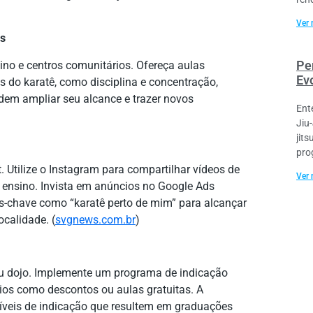
Ver 
os
Per
ino e centros comunitários. Ofereça aulas
Ev
s do karatê, como disciplina e concentração,
dem ampliar seu alcance e trazer novos
Ent
Jiu
jit
pro
t. Utilize o Instagram para compartilhar vídeos de
Ver 
u ensino. Invista em anúncios no Google Ads
s-chave como “karatê perto de mim” para alcançar
calidade. (
svgnews.com.br
)
u dojo. Implemente um programa de indicação
ios como descontos ou aulas gratuitas. A
íveis de indicação que resultem em graduações