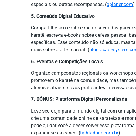
especiais ou outras recompensas. (
bplaner.com
)
5. Conteúdo Digital Educativo
Compartilhe seu conhecimento além das paredes d
karatê, escreva e-books sobre defesa pessoal bá
específicas. Esse conteúdo não só educa, mas t
mais sobre a arte marcial. (
blog.acadesystem.co
6. Eventos e Competições Locais
Organize campeonatos regionais ou workshops d
promovem o karatê na comunidade, mas também 
alunos e atraem novos praticantes interessados e
7. BÔNUS: Plataforma Digital Personalizada
Leve seu dojo para o mundo digital com um aplic
crie uma comunidade online de karatekas e mone
pode ajudar você a desenvolver essa plataforma 
expandir seu alcance. (
fightadpro.com.br
)