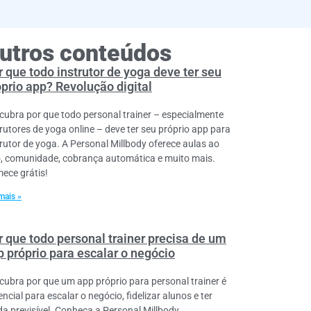
utros conteúdos
 que todo instrutor de yoga deve ter seu
óprio app? Revolução digital
cubra por que todo personal trainer – especialmente
trutores de yoga online – deve ter seu próprio app para
trutor de yoga. A Personal Millbody oferece aulas ao
o, comunidade, cobrança automática e muito mais.
ece grátis!
mais »
r que todo personal trainer precisa de um
p próprio para escalar o negócio
cubra por que um app próprio para personal trainer é
ncial para escalar o negócio, fidelizar alunos e ter
da previsível. Conheça a Personal Millbody.