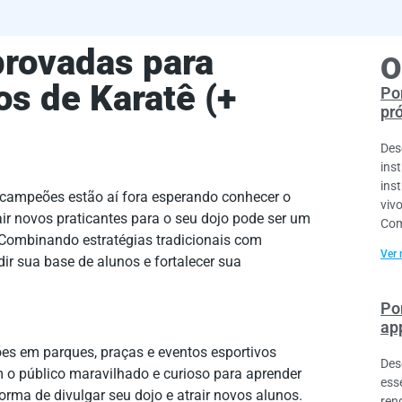
provadas para
O
s de Karatê (+
Por
pr
Des
ins
ins
s campeões estão aí fora esperando conhecer o
viv
ir novos praticantes para o seu dojo pode ser um
Com
 Combinando estratégias tradicionais com
Ver 
ir sua base de alunos e fortalecer sua
Po
ap
ões em parques, praças e eventos esportivos
Des
m o público maravilhado e curioso para aprender
esse
ma de divulgar seu dojo e atrair novos alunos.
ren