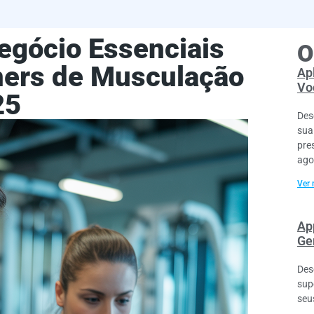
egócio Essenciais
O
iners de Musculação
Ap
Vo
25
Des
sua
pre
ago
Ver 
Ap
Ge
Des
sup
seu