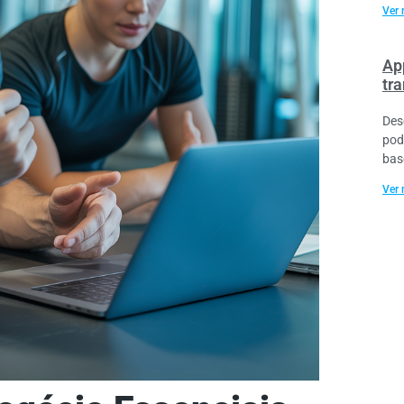
Ver 
Ap
tr
Des
pod
bas
Ver 