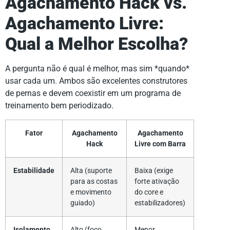
Agachamento Hack vs.
Agachamento Livre:
Qual a Melhor Escolha?
A pergunta não é qual é melhor, mas sim *quando*
usar cada um. Ambos são excelentes construtores
de pernas e devem coexistir em um programa de
treinamento bem periodizado.
Fator
Agachamento
Agachamento
Hack
Livre com Barra
Estabilidade
Alta (suporte
Baixa (exige
para as costas
forte ativação
e movimento
do core e
guiado)
estabilizadores)
Isolamento
Alto (foco
Menor