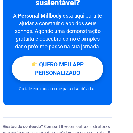
sustentável?
A
Personal Millbody
está aqui para te
ajudar a construir o app dos seus
sonhos. Agende uma demonstração
gratuita e descubra como é simples
dar o próximo passo na sua jornada.
QUERO MEU APP
PERSONALIZADO
Ou
fale com nosso time
para tirar dúvidas.
Gostou do conteúdo?
Compartilhe com outras instrutoras
que estão prontas para dar o próximo passo na carreira. E