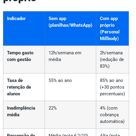
Indicador
Sem app
Com app
(planilhas/WhatsApp)
próprio
(Personal
Millbody)
Tempo gasto
12h/semana em
2h/semana
com gestão
média
(redução de
83%)
Taxa de
55% ao ano
85% ao ano
retenção de
(+30 pontos
alunos
percentuais)
Inadimplência
22%
4% (com
média
cobrança
automática)
Percepção de
Média (nota 6,2/10)
Alta (nota