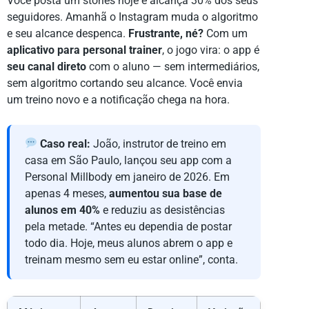
Você posta um stories hoje e alcança 30% dos seus
seguidores. Amanhã o Instagram muda o algoritmo
e seu alcance despenca.
Frustrante, né?
Com um
aplicativo para personal trainer
, o jogo vira: o app é
seu canal direto
com o aluno — sem intermediários,
sem algoritmo cortando seu alcance. Você envia
um treino novo e a notificação chega na hora.
Caso real:
João, instrutor de treino em
casa em São Paulo, lançou seu app com a
Personal Millbody em janeiro de 2026. Em
apenas 4 meses,
aumentou sua base de
alunos em 40%
e reduziu as desistências
pela metade. “Antes eu dependia de postar
todo dia. Hoje, meus alunos abrem o app e
treinam mesmo sem eu estar online”, conta.