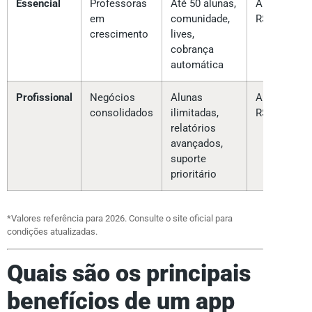
Essencial
Professoras
Até 50 alunas,
A partir de
em
comunidade,
R$ 97/mês
crescimento
lives,
cobrança
automática
Profissional
Negócios
Alunas
A partir de
consolidados
ilimitadas,
R$ 197/mês
relatórios
avançados,
suporte
prioritário
*Valores referência para 2026. Consulte o site oficial para
condições atualizadas.
Quais são os principais
benefícios de um app