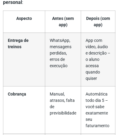
personal
:
Aspecto
Antes (sem
Depois (com
app)
app)
Entrega de
WhatsApp,
App com
treinos
mensagens
vídeo, áudio
perdidas,
e descrição –
erros de
o aluno
execução
acessa
quando
quiser
Cobrança
Manual,
Automática
atrasos, falta
todo dia 5 –
de
você sabe
previsibilidade
exatamente
seu
faturamento