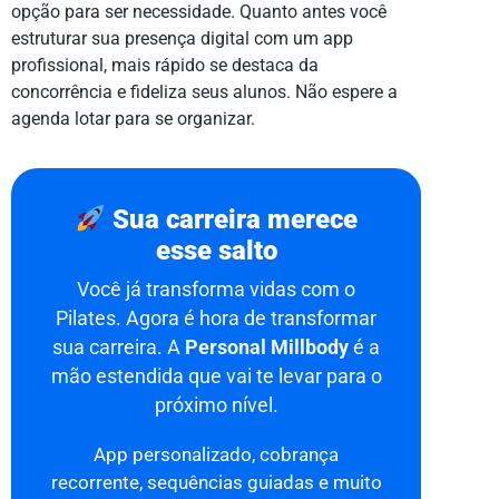
opção para ser necessidade. Quanto antes você
estruturar sua presença digital com um app
profissional, mais rápido se destaca da
concorrência e fideliza seus alunos. Não espere a
agenda lotar para se organizar.
Sua carreira merece
esse salto
Você já transforma vidas com o
Pilates. Agora é hora de transformar
sua carreira. A
Personal Millbody
é a
mão estendida que vai te levar para o
próximo nível.
App personalizado, cobrança
recorrente, sequências guiadas e muito