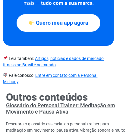
mais —
tudo com a sua marca
.
Quero meu app agora
Leia também:
Artigos, notícias e dados de mercado
fitness no Brasil e no mundo
.
Fale conosco:
Entre em contato com a Personal
Millbody
.
Outros conteúdos
Glossário do Personal Trainer: Meditação em
Movimento e Pausa Ativa
Descubra o glossário essencial do personal trainer para
meditação em movimento, pausa ativa, vibração sonora e muito