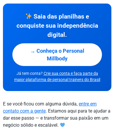
Saia das planilhas e
conquiste sua independência
digital.
→ Conheça o Personal
Millbody
Já tem conta?
Crie sua conta e faça parte da
maior plataforma de personal trainers do Brasil
E se você ficou com alguma dúvida,
entre em
contato com a gente
. Estamos aqui para te ajudar a
dar esse passo — e transformar sua paixão em um
negócio sólido e escalável.