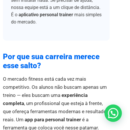
sem instalar nada. Se precisar de ajuda,
nossa equipe está a um clique de distância.
É o
aplicativo personal trainer
mais simples
do mercado.
Por que sua carreira merece
esse salto?
O mercado fitness está cada vez mais
competitivo. Os alunos não buscam apenas um
treino — eles buscam uma
experiência
completa
, um profissional que esteja à frente,
que ofereça ferramentas modernas e resultados
Quer alguma ajuda?
reais. Um
app para personal trainer
é a
ferramenta que coloca você nesse patamar.