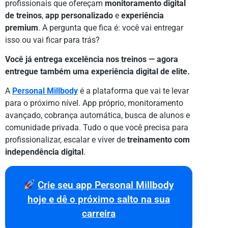
profissionais que ofereçam
monitoramento digital
de treinos
,
app personalizado
e
experiência
premium
. A pergunta que fica é: você vai entregar
isso ou vai ficar para trás?
Você já entrega excelência nos treinos — agora
entregue também uma experiência digital de elite.
A
Personal Millbody
é a plataforma que vai te levar
para o próximo nível. App próprio, monitoramento
avançado, cobrança automática, busca de alunos e
comunidade privada. Tudo o que você precisa para
profissionalizar, escalar e viver de
treinamento com
independência digital
.
Crie seu app Personal Millbody
hoje e dê o próximo salto na sua
carreira