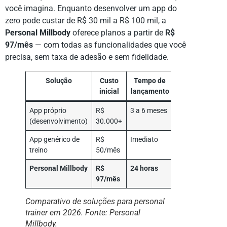
você imagina. Enquanto desenvolver um app do
zero pode custar de R$ 30 mil a R$ 100 mil, a
Personal Millbody
oferece planos a partir de
R$
97/mês
— com todas as funcionalidades que você
precisa, sem taxa de adesão e sem fidelidade.
Solução
Custo
Tempo de
Personalizaçã
inicial
lançamento
de marca
App próprio
R$
3 a 6 meses
Total
(desenvolvimento)
30.000+
App genérico de
R$
Imediato
Nenhuma (logo
treino
50/mês
do app)
Personal Millbody
R$
24 horas
100% white
97/mês
label
Comparativo de soluções para personal
trainer em 2026. Fonte: Personal
Millbody.