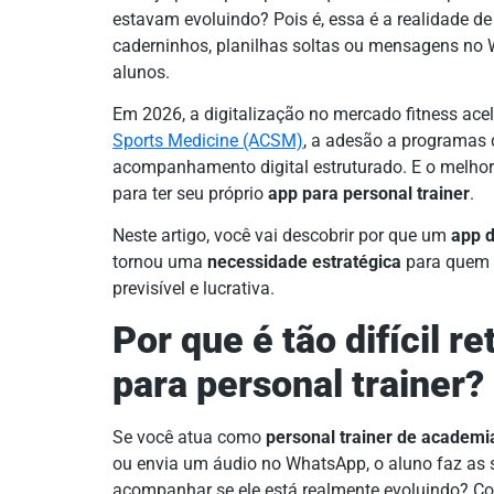
estavam evoluindo? Pois é, essa é a realidade d
caderninhos, planilhas soltas ou mensagens no
alunos.
Em 2026, a digitalização no mercado fitness ace
Sports Medicine (ACSM)
, a adesão a programas 
acompanhamento digital estruturado. E o melhor?
para ter seu próprio
app para personal trainer
.
Neste artigo, você vai descobrir por que um
app d
tornou uma
necessidade estratégica
para quem q
previsível e lucrativa.
Por que é tão difícil 
para personal trainer?
Se você atua como
personal trainer de academi
ou envia um áudio no WhatsApp, o aluno faz as
acompanhar se ele está realmente evoluindo? C