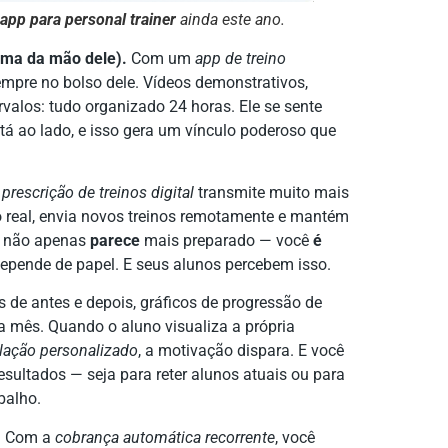
app para personal trainer
ainda este ano.
lma da mão dele).
Com um
app de treino
sempre no bolso dele. Vídeos demonstrativos,
ervalos: tudo organizado 24 horas. Ele se sente
ao lado, e isso gera um vínculo poderoso que
A
prescrição de treinos digital
transmite muito mais
o real, envia novos treinos remotamente e mantém
ê não apenas
parece
mais preparado — você
é
epende de papel. E seus alunos percebem isso.
 de antes e depois, gráficos de progressão de
a mês. Quando o aluno visualiza a própria
lação personalizado
, a motivação dispara. E você
esultados — seja para reter alunos atuais ou para
balho.
.
Com a
cobrança automática recorrente
, você