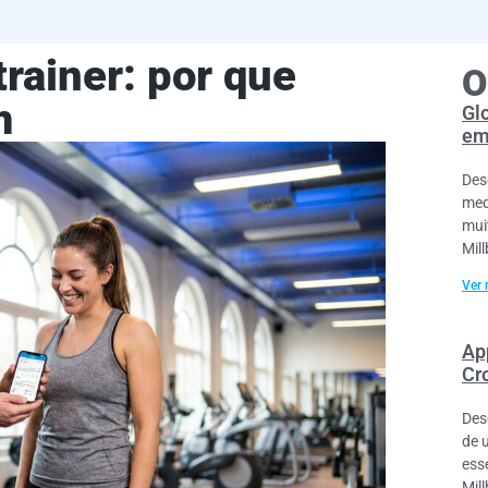
rainer: por que
O
m
Gl
em
Des
med
mui
Mil
Ver 
Ap
Cr
Des
de 
ess
Mil