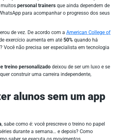
e muitos
personal trainers
que ainda dependem de
 WhatsApp para acompanhar o progresso dos seus
lerou de vez. De acordo com a
American College of
de exercício aumenta em até
50%
quando há
 Você não precisa ser especialista em tecnologia
e treino personalizado
deixou de ser um luxo e se
uer construir uma carreira independente,
reter alunos sem um app
a
, sabe como é: você prescreve o treino no papel
 séries durante a semana… e depois? Como
omo saber se executa os movimentos