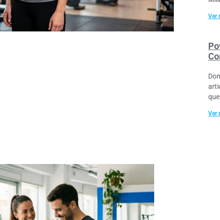
Ver 
Po
Co
Dom
art
que
Ver 