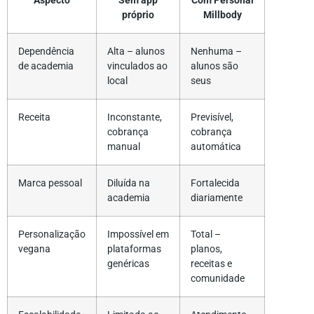
Aspecto
Sem app
Com Personal
próprio
Millbody
Dependência
Alta – alunos
Nenhuma –
de academia
vinculados ao
alunos são
local
seus
Receita
Inconstante,
Previsível,
cobrança
cobrança
manual
automática
Marca pessoal
Diluída na
Fortalecida
academia
diariamente
Personalização
Impossível em
Total –
vegana
plataformas
planos,
genéricas
receitas e
comunidade