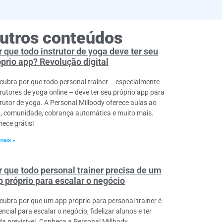
utros conteúdos
 que todo instrutor de yoga deve ter seu
óprio app? Revolução digital
cubra por que todo personal trainer – especialmente
trutores de yoga online – deve ter seu próprio app para
trutor de yoga. A Personal Millbody oferece aulas ao
o, comunidade, cobrança automática e muito mais.
ece grátis!
mais »
r que todo personal trainer precisa de um
p próprio para escalar o negócio
cubra por que um app próprio para personal trainer é
ncial para escalar o negócio, fidelizar alunos e ter
da previsível. Conheça a Personal Millbody.