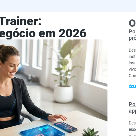
Trainer:
O
Negócio em 2026
Por
pr
Des
ins
ins
viv
Com
Ver 
Po
ap
Des
esse
ren