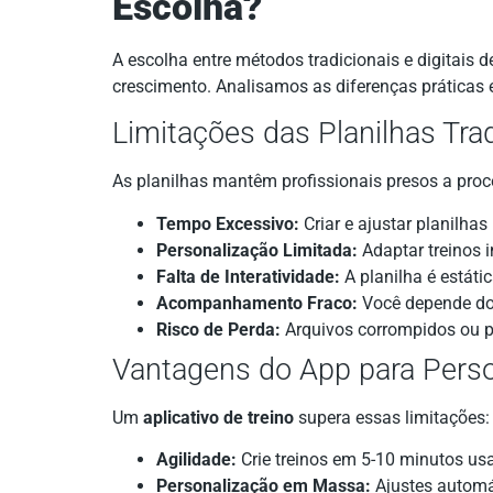
Escolha?
A escolha entre métodos tradicionais e digitais d
crescimento. Analisamos as diferenças práticas 
Limitações das Planilhas Tra
As planilhas mantêm profissionais presos a proce
Tempo Excessivo:
Criar e ajustar planilha
Personalização Limitada:
Adaptar treinos i
Falta de Interatividade:
A planilha é estáti
Acompanhamento Fraco:
Você depende do 
Risco de Perda:
Arquivos corrompidos ou p
Vantagens do App para Perso
Um
aplicativo de treino
supera essas limitações:
Agilidade:
Crie treinos em 5-10 minutos usa
Personalização em Massa:
Ajustes automát