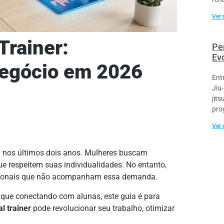
Ver 
Trainer:
Per
Ev
Negócio em 2026
Ent
Jiu
jit
pro
Ver 
% nos últimos dois anos. Mulheres buscam
ue respeitem suas individualidades. No entanto,
icionais que não acompanham essa demanda.
que conectando com alunas, este guia é para
l trainer
pode revolucionar seu trabalho, otimizar