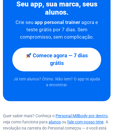
Seu app, sua marca, seus
alunos.
Crie seu
app personal trainer
agora e
teste grátis por 7 dias. Sem
compromisso, sem complicação.
Comece agora — 7 dias
grátis
Já tem alunos? Ótimo. Não tem? O app te ajuda
a encontrar.
Quer saber mais? Conheça o
Personal Millbody por dentro
,
veja como funciona para
alunos
ou
fale com nosso time
. A
revolução na carreira do Personal começou — e você está