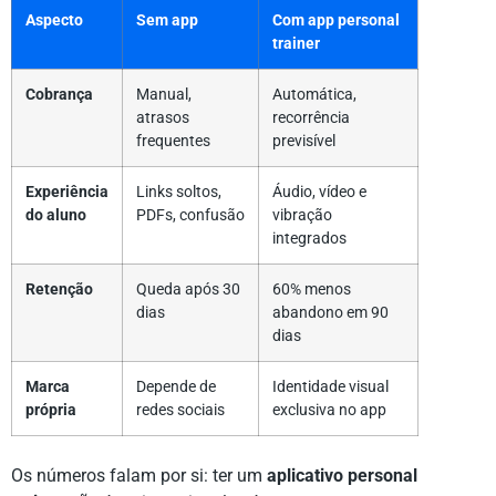
Aspecto
Sem app
Com app personal
trainer
Cobrança
Manual,
Automática,
atrasos
recorrência
frequentes
previsível
Experiência
Links soltos,
Áudio, vídeo e
do aluno
PDFs, confusão
vibração
integrados
Retenção
Queda após 30
60% menos
dias
abandono em 90
dias
Marca
Depende de
Identidade visual
própria
redes sociais
exclusiva no app
Os números falam por si: ter um
aplicativo personal